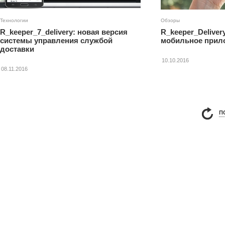
Технологии
Обзоры
R_keeper_7_delivery: новая версия
R_keeper_Deliver
системы управления службой
мобильное прило
доставки
10.10.2016
08.11.2016
П