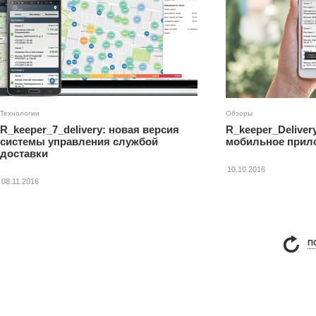
Технологии
Обзоры
R_keeper_7_delivery: новая версия
R_keeper_Deliver
системы управления службой
мобильное прило
доставки
10.10.2016
08.11.2016
П